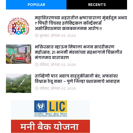
POPULAR
RECENTS
महावितरणच्या शहरातील भ्रष्टाचाराला मुंबईतून अभय
? पिंपरी चिंचवड इलेक्ट्रिकल कॉन्ट्रॅक्टर्स
असोसिएशनचा खळबळजनक आरोप !!
बुधवार, ऑगस्ट ०५, २०२६
भक्तिरसात न्हाऊन निघाला भजन सादरीकरण
महोत्सव; २१ भजनी मंडळांच्या सहभागाने चिखलीत
मंगलमय वातावरण
रविवार, ऑगस्ट ०२, २०२६
ताम्हिणी घाट अद्याप वाहतुकीसाठी बंद; अफवांवर
विश्वास ठेवू नका – पुणे जिल्हा प्रशासनाचे आवाहन
रविवार, ऑगस्ट ०२, २०२६