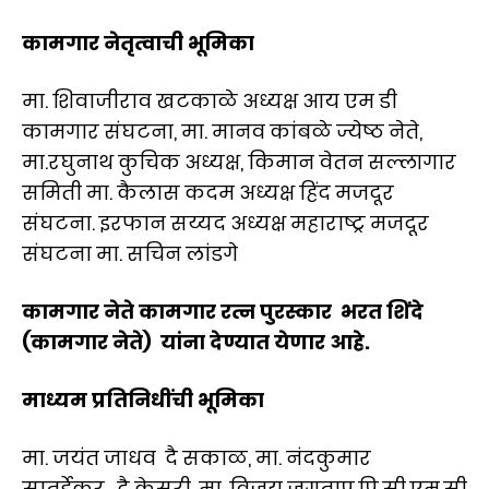
कामगार नेतृत्वाची भूमिका
मा. शिवाजीराव खटकाळे अध्यक्ष आय एम डी
कामगार संघटना, मा. मानव कांबळे ज्येष्ठ नेते,
मा.रघुनाथ कुचिक अध्यक्ष, किमान वेतन सल्लागार
समिती मा. कैलास कदम अध्यक्ष हिंद मजदूर
संघटना. इरफान सय्यद अध्यक्ष महाराष्ट्र मजदूर
संघटना मा. सचिन लांडगे
कामगार नेते कामगार रत्न पुरस्कार भरत शिंदे
(कामगार नेते) यांना देण्यात येणार आहे.
माध्यम प्रतिनिधींची भूमिका
मा. जयंत जाधव दै सकाळ, मा. नंदकुमार
सातुर्डेकर. दै केसरी, मा. विजय जगताप,पि.सी.एम.सी