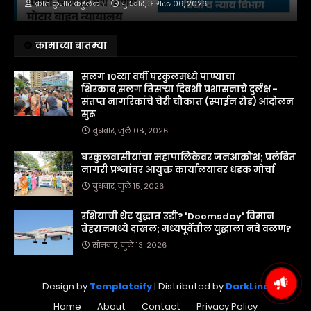
क्रांतीकुमार कडुलकर
गुरुवार, ऑगस्ट ०६, २०२६
कामाच्या बातम्या
सलग 10व्या वर्षी घरकुलमध्ये पाण्याचा
शिरकाव,सलग तिसऱ्या दिवशी प्रशासनाचे दुर्लक्ष -
संतप्त नागरिकांचे चेरी चौकात (स्पाईन रोड) आंदोलन
सुरू
बुधवार, जुलै ०८, २०२६
घरकुलवासीयांचा महापालिकेवर जनआक्रोश; प्रलंबित
नागरी प्रश्नांवर आयुक्त कार्यालयावर धडक मोर्चा
बुधवार, जुलै १५, २०२६
रशियाची थेट युद्धात उडी? 'Doomsday' विमान
तेहरानमध्ये दाखल; मध्यपूर्वेतील युद्धाला नवे वळण?
सोमवार, जुलै १३, २०२६
Design by
Templateify
| Distributed by
DarkLine
Home
About
Contact
Privacy Policy