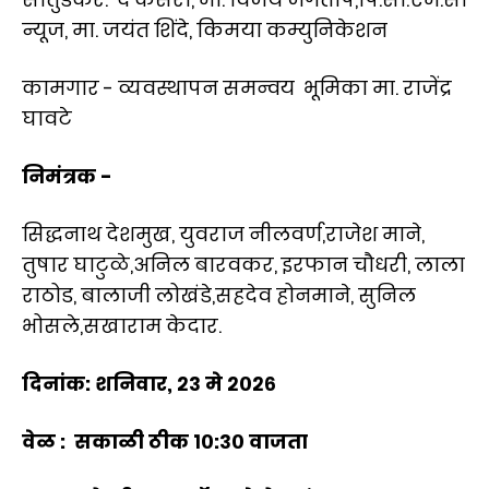
न्यूज, मा. जयंत शिंदे, किमया कम्युनिकेशन
कामगार - व्यवस्थापन समन्वय भूमिका मा. राजेंद्र
घावटे
निमंत्रक -
सिद्धनाथ देशमुख, युवराज नीलवर्ण,राजेश माने,
तुषार घाटुळे,अनिल बारवकर, इरफान चौधरी, लाला
राठोड, बालाजी लोखंडे,सहदेव होनमाने, सुनिल
भोसले,सखाराम केदार.
दिनांक: शनिवार, २३ मे २०२६
वेळ : सकाळी ठीक १०:३० वाजता