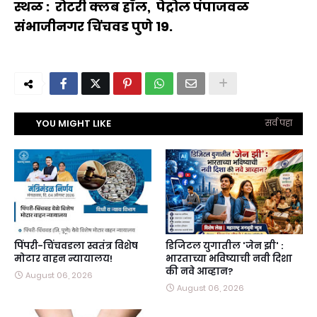
स्थळ : रोटरी क्लब हॉल, पेट्रोल पंपाजवळ
संभाजीनगर चिंचवड पुणे 19.
YOU MIGHT LIKE
सर्व पहा
पिंपरी-चिंचवडला स्वतंत्र विशेष
डिजिटल युगातील 'जेन झी' :
मोटार वाहन न्यायालय!
भारताच्या भविष्याची नवी दिशा
की नवे आव्हान?
August 06, 2026
August 06, 2026