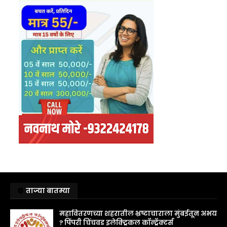
ताज्या बातम्या
महावितरणच्या शहरातील भ्रष्टाचाराला मुंबईतून अभय
? पिंपरी चिंचवड इलेक्ट्रिकल कॉन्ट्रॅक्टर्स