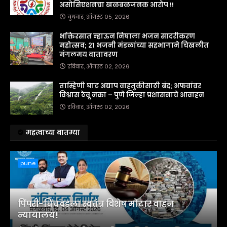
असोसिएशनचा खळबळजनक आरोप !!
बुधवार, ऑगस्ट ०५, २०२६
भक्तिरसात न्हाऊन निघाला भजन सादरीकरण
महोत्सव; २१ भजनी मंडळांच्या सहभागाने चिखलीत
मंगलमय वातावरण
रविवार, ऑगस्ट ०२, २०२६
ताम्हिणी घाट अद्याप वाहतुकीसाठी बंद; अफवांवर
विश्वास ठेवू नका – पुणे जिल्हा प्रशासनाचे आवाहन
रविवार, ऑगस्ट ०२, २०२६
महत्वाच्या बातम्या
pune
पिंपरी-चिंचवडला स्वतंत्र विशेष मोटार वाहन
न्यायालय!