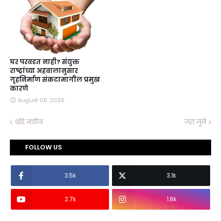
घर परवडत नाही? संयुक्त
राष्ट्रांच्या अहवालानुसार
गृहनिर्माण संकटामागील प्रमुख
कारणे
August 06, 2026
थोडे नवीन
जरा जुने
FOLLOW US
3.5k
3.1k
2.7k
1.8k