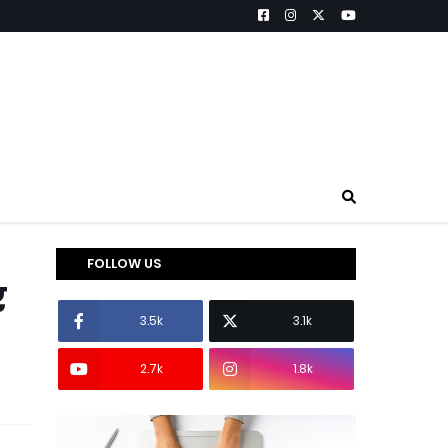
FOLLOW US
र
3.5k
3.1k
2.7k
1.8k