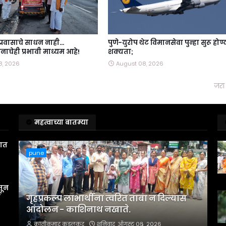
 प्रवासाचे साधन नाही…
पुणे-युरोप थेट विमानसेवा पुन्हा सुरू होण
ाचेही प्रभावी माध्यम आहे!
शक्यता;
8, 2026
August 08, 2026
जरा 
महत्वाच्या बातम्या
तात
pune
तून
स
गृहप्रकल्प लाभार्थींना त्वरित ताबा न दिल्यास
आंदोलन - काशिनाथ नखाते.
क्रांतीकुमार कडुलकर
शनिवार, ऑगस्ट ०८, २०२६