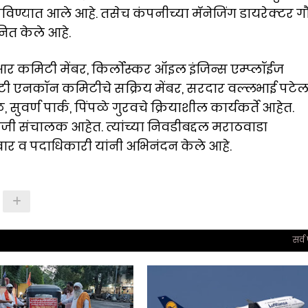
रविण्यात आले आहे. तसेच कंपनीच्या मॅनेजिंग डायरेक्टर ग
ानित केले आहे.
िटी मेंबर, किर्लोस्कर ऑइल इंजिन्स एम्प्लॉईज
िटी एनकॉन कमिटीचे सक्रिय मेंबर, सरदार वल्लभाई पटे
ळ, सुवर्ण पार्क, पिंपळे गुरवचे क्रियाशील कार्यकर्ते आहेत.
माजी संचालक आहेत. त्यांच्या निवडीबद्दल मराठवाडा
ार व पदाधिकारी यांनी अभिनंदन केले आहे.
सर्व