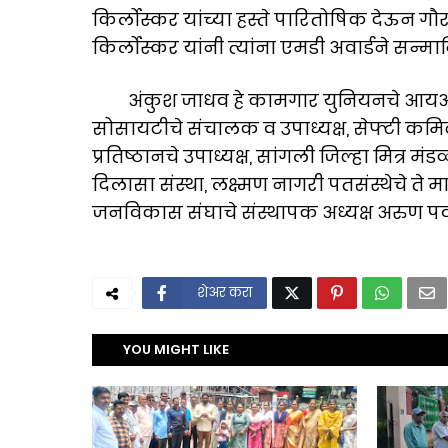
किर्लोस्कर यांच्या हस्ते पारितोषिक देऊन गौ
किर्लोस्कर यांनी त्यांना एमडी अवार्डने सन्म
अंकुश जाधव हे कामगार युनियनचे आयआर कम
सोसायटीचे संचालक व उपाध्यक्ष, सेफ्टी कम
प्रतिष्ठानचे उपाध्यक्ष, सांगली जिल्हा मित्र मंड
दिलासा संस्था, लक्ष्मण नागरी पतसंस्थेचे ते 
जनविकास संघाचे संस्थापक अध्यक्ष अरुण पव
शेअर करा
YOU MIGHT LIKE