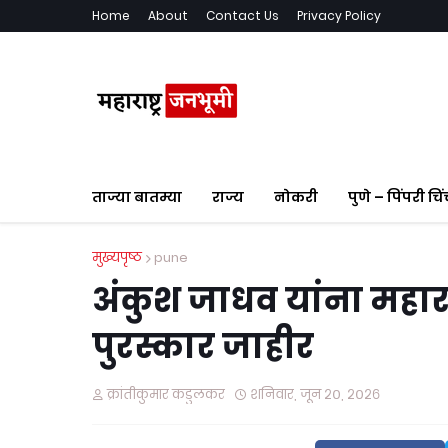
Home
About
Contact Us
Privacy Policy
ताज्या बातम्या
राज्य
नोकरी
पुणे – पिंपरी चि
मुख्यपृष्ठ
pune
अंकुश जाधव यांना महार
पुरस्कार जाहीर
क्रांतीकुमार कडुलकर
शनिवार, जून २०, २०२६