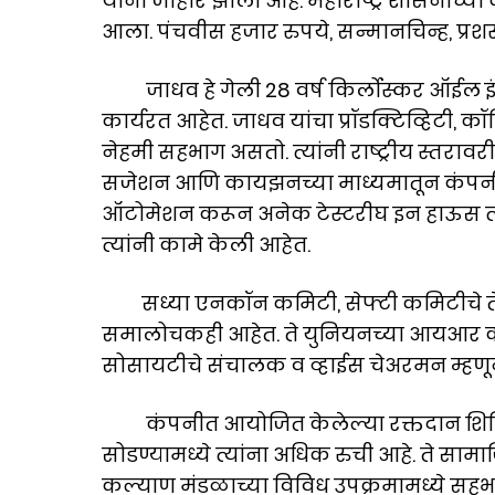
यांना जाहीर झाला आहे. महाराष्ट्र शासनाच्
आला. पंचवीस हजार रुपये, सन्मानचिन्ह, प्रशस्
जाधव हे गेली 28 वर्ष किर्लोस्कर ऑईल इंजि
कार्यरत आहेत. जाधव यांचा प्रॉडक्टिव्हिटी, कॉल
नेहमी सहभाग असतो. त्यांनी राष्ट्रीय स्तरावरी
सजेशन आणि कायझनच्या माध्यमातून कंपनीच
ऑटोमेशन करून अनेक टेस्टरीघ इन हाऊस त्या
त्यांनी कामे केली आहेत.
सध्या एनकॉन कमिटी, सेफ्टी कमिटीचे ते सद
समालोचकही आहेत. ते युनियनच्या आयआर कमि
सोसायटीचे संचालक व व्हाईस चेअरमन म्हणू
कंपनीत आयोजित केलेल्या रक्तदान शिबिरा
सोडण्यामध्ये त्यांना अधिक रुची आहे. ते साम
कल्याण मंडळाच्या विविध उपक्रमामध्ये सहभा