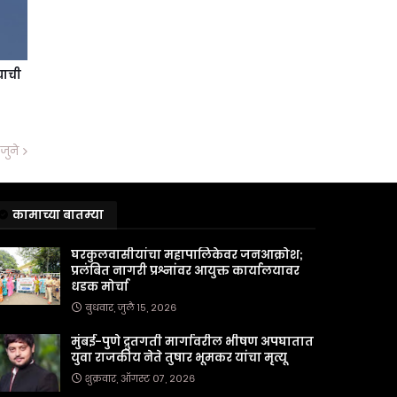
्याची
जुने
कामाच्या बातम्या
घरकुलवासीयांचा महापालिकेवर जनआक्रोश;
प्रलंबित नागरी प्रश्नांवर आयुक्त कार्यालयावर
धडक मोर्चा
बुधवार, जुलै १५, २०२६
मुंबई-पुणे द्रुतगती मार्गावरील भीषण अपघातात
युवा राजकीय नेते तुषार भूमकर यांचा मृत्यू
शुक्रवार, ऑगस्ट ०७, २०२६