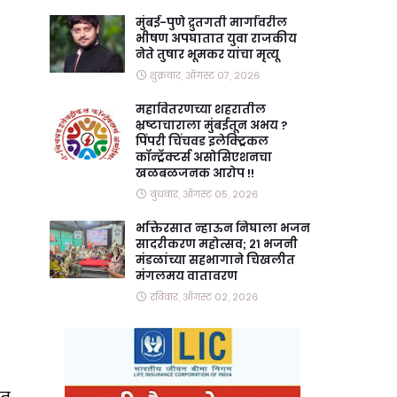
मुंबई-पुणे द्रुतगती मार्गावरील
भीषण अपघातात युवा राजकीय
नेते तुषार भूमकर यांचा मृत्यू
शुक्रवार, ऑगस्ट ०७, २०२६
महावितरणच्या शहरातील
भ्रष्टाचाराला मुंबईतून अभय ?
पिंपरी चिंचवड इलेक्ट्रिकल
कॉन्ट्रॅक्टर्स असोसिएशनचा
खळबळजनक आरोप !!
बुधवार, ऑगस्ट ०५, २०२६
भक्तिरसात न्हाऊन निघाला भजन
सादरीकरण महोत्सव; २१ भजनी
मंडळांच्या सहभागाने चिखलीत
मंगलमय वातावरण
रविवार, ऑगस्ट ०२, २०२६