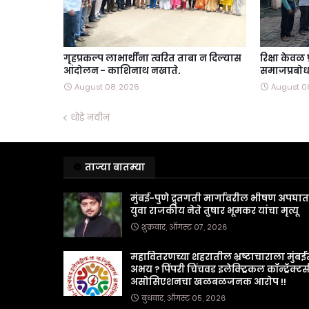
गृहप्रकल्प लाभार्थींना त्वरित ताबा न दिल्यास
रिक्षा केवळ
आंदोलन - काशिनाथ नखाते.
समाजप्रबोधन
August 08, 2026
August 0
थोडे नवीन
ताज्या बातम्या
मुंबई-पुणे द्रुतगती मार्गावरील भीषण अपघा
युवा राजकीय नेते तुषार भूमकर यांचा मृत्यू
शुक्रवार, ऑगस्ट ०७, २०२६
महावितरणच्या शहरातील भ्रष्टाचाराला मुंबई
अभय ? पिंपरी चिंचवड इलेक्ट्रिकल कॉन्ट्रॅक्टर्
असोसिएशनचा खळबळजनक आरोप !!
बुधवार, ऑगस्ट ०५, २०२६