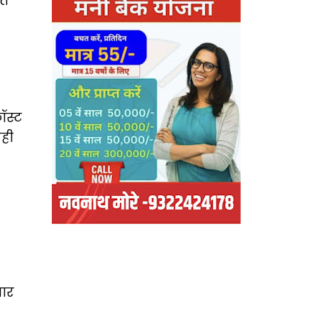
ात
ॉस्ट
ेही
गार