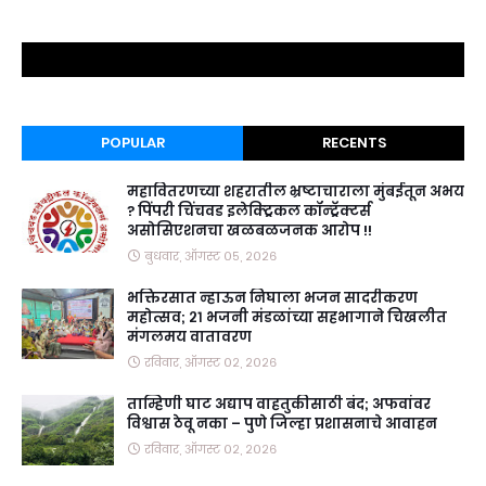
POPULAR
RECENTS
महावितरणच्या शहरातील भ्रष्टाचाराला मुंबईतून अभय
? पिंपरी चिंचवड इलेक्ट्रिकल कॉन्ट्रॅक्टर्स
असोसिएशनचा खळबळजनक आरोप !!
बुधवार, ऑगस्ट ०५, २०२६
भक्तिरसात न्हाऊन निघाला भजन सादरीकरण
महोत्सव; २१ भजनी मंडळांच्या सहभागाने चिखलीत
मंगलमय वातावरण
रविवार, ऑगस्ट ०२, २०२६
ताम्हिणी घाट अद्याप वाहतुकीसाठी बंद; अफवांवर
विश्वास ठेवू नका – पुणे जिल्हा प्रशासनाचे आवाहन
रविवार, ऑगस्ट ०२, २०२६