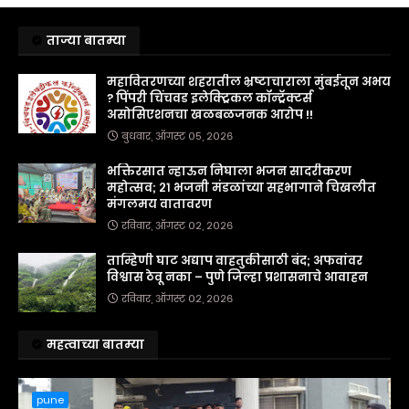
ताज्या बातम्या
महावितरणच्या शहरातील भ्रष्टाचाराला मुंबईतून अभय
? पिंपरी चिंचवड इलेक्ट्रिकल कॉन्ट्रॅक्टर्स
असोसिएशनचा खळबळजनक आरोप !!
बुधवार, ऑगस्ट ०५, २०२६
भक्तिरसात न्हाऊन निघाला भजन सादरीकरण
महोत्सव; २१ भजनी मंडळांच्या सहभागाने चिखलीत
मंगलमय वातावरण
रविवार, ऑगस्ट ०२, २०२६
ताम्हिणी घाट अद्याप वाहतुकीसाठी बंद; अफवांवर
विश्वास ठेवू नका – पुणे जिल्हा प्रशासनाचे आवाहन
रविवार, ऑगस्ट ०२, २०२६
महत्वाच्या बातम्या
pune