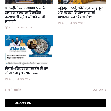
आळंदीतील अण्णाभाऊ साठे
खुड्डेमुक्त रस्ते, कोंडीमुक्त वाहतूक
स्मारक तत्काळ विकसित
अन्‌ कचरा नियोजनासाठी
करण्याची सुरेश झोंबाडे यांची
प्रशासनाला ‘‘डेडलाईन’’
मागणी
August 06, 2026
August 06, 2026
पिंपरी-चिंचवडला स्वतंत्र विशेष
मोटार वाहन न्यायालय!
August 06, 2026
थोडे नवीन
जरा जुने
FOLLOW US