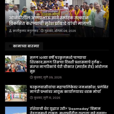
आळंदीतील अण्णाभाऊ साठे स्मारक तत्काळ
विकसित करण्याची सुरेश झोंबाडे यांची मागणी
क्रांतीकुमार कडुलकर
गुरुवार, ऑगस्ट ०६, २०२६
कामाच्या बातम्या
सलग 10व्या वर्षी घरकुलमध्ये पाण्याचा
शिरकाव,सलग तिसऱ्या दिवशी प्रशासनाचे दुर्लक्ष -
संतप्त नागरिकांचे चेरी चौकात (स्पाईन रोड) आंदोलन
सुरू
बुधवार, जुलै ०८, २०२६
घरकुलवासीयांचा महापालिकेवर जनआक्रोश; प्रलंबित
नागरी प्रश्नांवर आयुक्त कार्यालयावर धडक मोर्चा
बुधवार, जुलै १५, २०२६
रशियाची थेट युद्धात उडी? 'Doomsday' विमान
तेहरानमध्ये दाखल; मध्यपूर्वेतील युद्धाला नवे वळण?