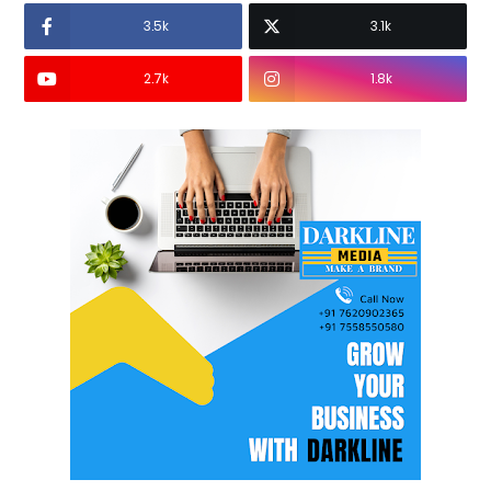
3.5k
3.1k
2.7k
1.8k