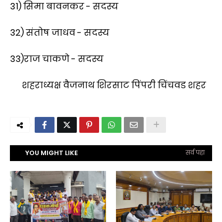
31) सिमा बावनकर - सदस्य
32) संतोष जाधव - सदस्य
33)राज चाकणे - सदस्य
शहराध्यक्ष वैजनाथ शिरसाट पिंपरी चिंचवड शहर
YOU MIGHT LIKE
सर्व पहा