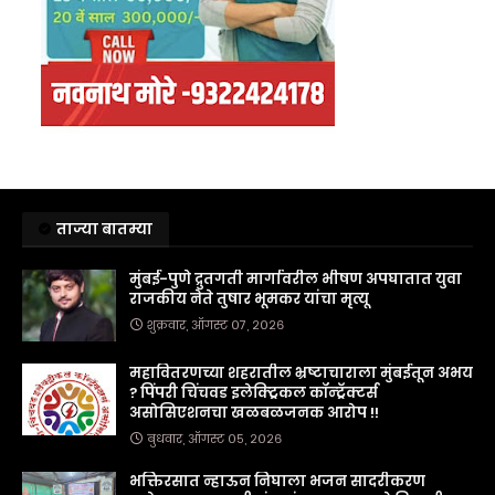
ताज्या बातम्या
मुंबई-पुणे द्रुतगती मार्गावरील भीषण अपघातात युवा
राजकीय नेते तुषार भूमकर यांचा मृत्यू
शुक्रवार, ऑगस्ट ०७, २०२६
महावितरणच्या शहरातील भ्रष्टाचाराला मुंबईतून अभय
? पिंपरी चिंचवड इलेक्ट्रिकल कॉन्ट्रॅक्टर्स
असोसिएशनचा खळबळजनक आरोप !!
बुधवार, ऑगस्ट ०५, २०२६
भक्तिरसात न्हाऊन निघाला भजन सादरीकरण