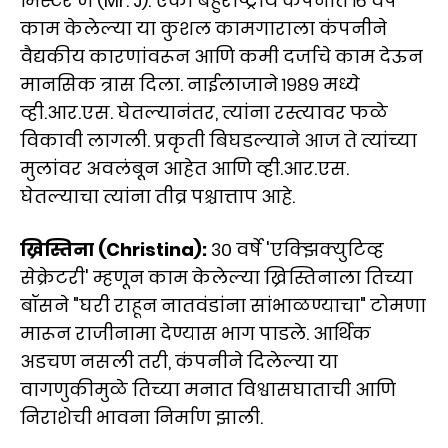
मिस्टर जे (Mr. J): एका बहुराष्ट्रीय कंपनीत १६ वर्षे
काम केलेल्या या कुशल कामगाराला कंपनीने
वैद्यकीय कारणांवरून आणि कमी दर्जाचे काम देऊन
मानसिक त्रास दिला. नाईलाजाने १९८९ मध्ये
व्ही.आर.एस. घेतल्यानंतर, त्यांना रस्त्यावर फळे
विकावी लागली. प्रकृती बिघडल्याने आज ते त्यांच्या
मुलांवर अवलंबून आहेत आणि व्ही.आर.एस.
घेतल्याचा त्यांना तीव्र पश्चात्ताप आहे.
ख्रिस्तिना (Christina):
३० वर्षे 'एक्झिक्युटिव्ह
सेक्रेटरी' म्हणून काम केलेल्या ख्रिस्तिनाला तिच्या
बॉसने "घरी राहून नातवंडांना सांभाळण्याचा" टोमणा
मारून राजीनामा देण्यास भाग पाडले. आर्थिक
अडचण नसली तरी, कंपनीने दिलेल्या या
वागणुकीमुळे तिच्या मनात विश्वासघाताची आणि
निराशेची भावना निर्माण झाली.