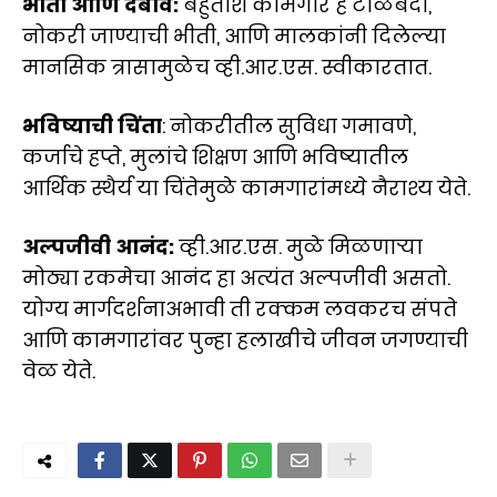
भीती आणि दबाव:
बहुतांश कामगार हे टाळेबंदी,
नोकरी जाण्याची भीती, आणि मालकांनी दिलेल्या
मानसिक त्रासामुळेच व्ही.आर.एस. स्वीकारतात.
भविष्याची चिंता
: नोकरीतील सुविधा गमावणे,
कर्जाचे हप्ते, मुलांचे शिक्षण आणि भविष्यातील
आर्थिक स्थैर्य या चिंतेमुळे कामगारांमध्ये नैराश्य येते.
अल्पजीवी आनंद:
व्ही.आर.एस. मुळे मिळणाऱ्या
मोठ्या रकमेचा आनंद हा अत्यंत अल्पजीवी असतो.
योग्य मार्गदर्शनाअभावी ती रक्कम लवकरच संपते
आणि कामगारांवर पुन्हा हलाखीचे जीवन जगण्याची
वेळ येते.