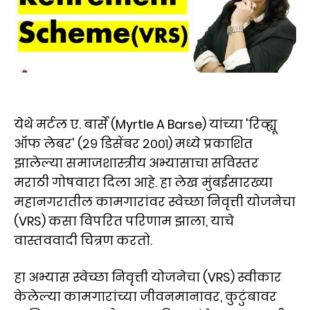
येथे मर्टल ए. बार्से (Myrtle A Barse) यांच्या 'रिव्ह्यू
ऑफ लेबर' (२९ डिसेंबर २००१) मध्ये प्रकाशित
झालेल्या समाजशास्त्रीय अभ्यासाचा सविस्तर
मराठी गोषवारा दिला आहे. हा लेख मुंबईसारख्या
महानगरातील कामगारांवर स्वेच्छा निवृत्ती योजनेचा
(VRS) कसा विपरित परिणाम झाला, याचे
वास्तववादी चित्रण करतो.
हा अभ्यास स्वेच्छा निवृत्ती योजनेचा (VRS) स्वीकार
केलेल्या कामगारांच्या जीवनमानावर, कुटुंबावर