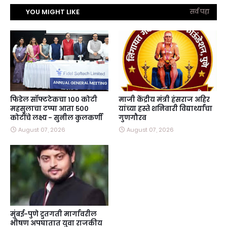
YOU MIGHT LIKE
सर्व पहा
फिडेल सॉफ्टटेकचा १०० कोटी
माजी केंद्रीय मंत्री हंसराज अहिर
महसुलाचा टप्पा आता ५००
यांच्या हस्ते शनिवारी विद्यार्थ्यांचा
कोटींचे लक्ष्य - सुनील कुलकर्णी
गुणगौरव
August 07, 2026
August 07, 2026
मुंबई-पुणे द्रुतगती मार्गावरील
भीषण अपघातात युवा राजकीय