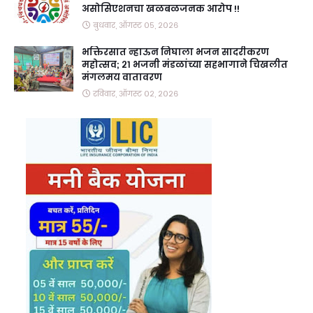
असोसिएशनचा खळबळजनक आरोप !!
बुधवार, ऑगस्ट ०५, २०२६
भक्तिरसात न्हाऊन निघाला भजन सादरीकरण
महोत्सव; २१ भजनी मंडळांच्या सहभागाने चिखलीत
मंगलमय वातावरण
रविवार, ऑगस्ट ०२, २०२६