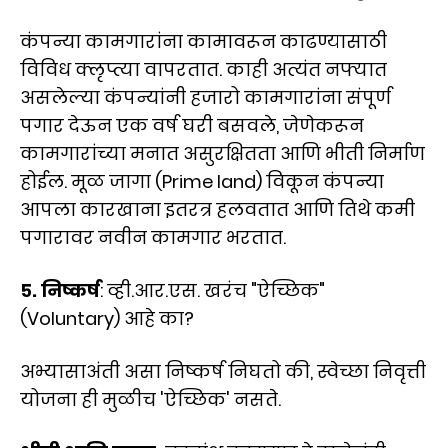
कंपन्या कामगारांना कामावरून काढण्यासाठी
विविध क्लृप्त्या वापरतात. काही अत्यंत नफ्यात
असलेल्या कंपन्यांनी हजारो कामगारांना संपूर्ण
पगार देऊन एक वर्ष घरी बसवले, जेणेकरून
कामगारांच्या मनात असुरक्षितता आणि भीती निर्माण
होईल. मूळ जागा (Prime land) विकून कंपन्या
आपला कारखाना इतरत्र हलवतात आणि तिथे कमी
पगारावर नवीन कामगार भरतात.
५. निष्कर्ष
: व्ही.आर.एस. खरंच "ऐच्छिक"
(Voluntary) आहे का?
अभ्यासाअंती असा निष्कर्ष निघतो की, स्वेच्छा निवृत्ती
योजना ही मुळीच 'ऐच्छिक' नसते.