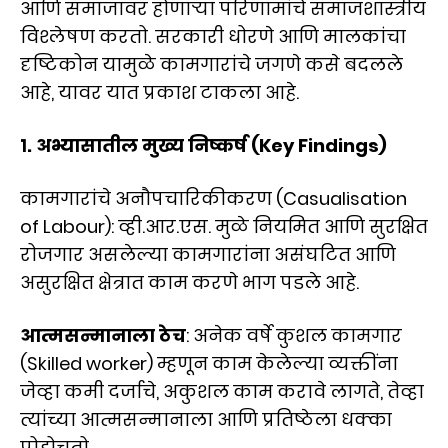
आणि समाजावर होणाऱ्या परिणामांचे समाजशास्त्रीय
विश्लेषण करतो. सरकारी धोरणे आणि मालकांचा
दृष्टिकोन यामुळे कामगारांचे जगणे कसे बदलले
आहे, यावर यात प्रकाश टाकला आहे.
१. अभ्यासातील मुख्य निष्कर्ष (Key Findings)
कामगारांचे अनौपचारिकीकरण (Casualisation
of Labour): व्ही.आर.एस. मुळे नियमित आणि सुरक्षित
रोजगार असलेल्या कामगारांना असंघटित आणि
असुरक्षित क्षेत्रात काम करणे भाग पडले आहे.
आत्मसन्मानाला ठेच
: अनेक वर्षे कुशल कामगार
(Skilled worker) म्हणून काम केलेल्या व्यक्तींना
जेव्हा कमी दर्जाचे, अकुशल काम करावे लागते, तेव्हा
त्यांच्या आत्मसन्मानाला आणि प्रतिष्ठेला धक्का
पोहोचतो.