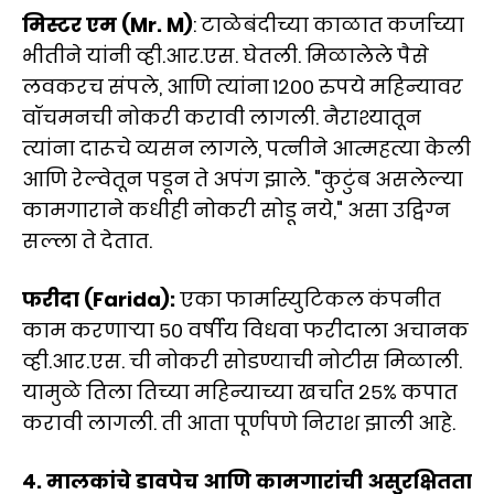
मिस्टर एम (Mr. M)
: टाळेबंदीच्या काळात कर्जाच्या
भीतीने यांनी व्ही.आर.एस. घेतली. मिळालेले पैसे
लवकरच संपले, आणि त्यांना १२०० रुपये महिन्यावर
वॉचमनची नोकरी करावी लागली. नैराश्यातून
त्यांना दारूचे व्यसन लागले, पत्नीने आत्महत्या केली
आणि रेल्वेतून पडून ते अपंग झाले. "कुटुंब असलेल्या
कामगाराने कधीही नोकरी सोडू नये," असा उद्विग्न
सल्ला ते देतात.
फरीदा (Farida):
एका फार्मास्युटिकल कंपनीत
काम करणाऱ्या ५० वर्षीय विधवा फरीदाला अचानक
व्ही.आर.एस. ची नोकरी सोडण्याची नोटीस मिळाली.
यामुळे तिला तिच्या महिन्याच्या खर्चात २५% कपात
करावी लागली. ती आता पूर्णपणे निराश झाली आहे.
४. मालकांचे डावपेच आणि कामगारांची असुरक्षितता