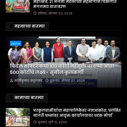
महोत्सव; २१ भजनी मंडळांच्या सहभागाने चिखलीत
मंगलमय वातावरण
रविवार, ऑगस्ट ०२, २०२६
महत्वाच्या बातम्या
pune
फिडेल सॉफ्टटेकचा १०० कोटी महसुलाचा टप्पा आता
५०० कोटींचे लक्ष्य - सुनील कुलकर्णी
क्रांतीकुमार कडुलकर
शुक्रवार, ऑगस्ट ०७, २०२६
कामाच्या बातम्या
घरकुलवासीयांचा महापालिकेवर जनआक्रोश; प्रलंबित
नागरी प्रश्नांवर आयुक्त कार्यालयावर धडक मोर्चा
बुधवार, जुलै १५, २०२६