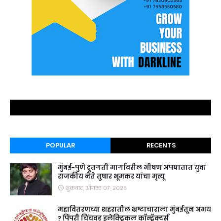
POPULAR
RECENTS
मुंबई-पुणे द्रुतगती मार्गावरील भीषण अपघातात युवा
राजकीय नेते तुषार भूमकर यांचा मृत्यू
शुक्रवार, ऑगस्ट ०७, २०२६
महावितरणच्या शहरातील भ्रष्टाचाराला मुंबईतून अभय
? पिंपरी चिंचवड इलेक्ट्रिकल कॉन्ट्रॅक्टर्स