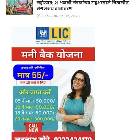
महोत्सव; २१ भजनी मंडळांच्या सहभागाने चिखलीत
मंगलमय वातावरण
रविवार, ऑगस्ट ०२, २०२६