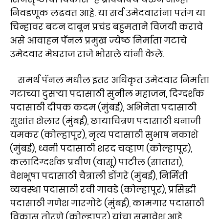
निवडणूक लढवत आहे. या सर्व उमेदवारांना पतंग या
चिन्हावर बटन दाबून प्रचंड बहुमताने विजयी करावे
असे आवाहन पॅनल प्रमुख ज्येष्ठ निर्माता गटाचे
उमेदवार मेघराज राजे भोसले यांनी केले.
समर्थ पॅनल मधील इतर अधिकृत उमेदवार निर्माता
गटाच्या दुसऱ्या पदासाठी सुनील महाजन, दिग्दर्शक
पदासाठी दीपक कदम (मुंबई), अभिनेता पदासाठी
सुशांत शेलार (मुंबई), छायाचित्रण पदासाठी धनाजी
यमकर (कोल्हापूर), नृत्य पदासाठी सुभाष नकाशे
(मुंबई), ध्वनी पदासाठी शरद चव्हाण (कोल्हापूर),
कलादिग्दर्शक प्रवीण (वासू) पाटील (सातारा),
वेशभूषा पदासाठी चैत्राली डोंगरे (मुंबई), निर्मिती
व्यवस्था पदासाठी रवी गावडे (कोल्हापूर), प्रसिद्धी
पदासाठी गणेश गारगोटे (मुंबई), कामगार पदासाठी
विकास तोरणे (कोल्हापूर) यांचा समावेश आहे.