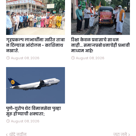
गृहप्रकल्प लाभार्थींना त्वरित ताबा
रिक्षा केवळ प्रवासाचे साधन
न दिल्यास आंदोलन - काशिनाथ
नाही… समाजप्रबोधनाचेही प्रभावी
नखाते.
माध्यम आहे!
August 08, 2026
August 08, 2026
पुणे-युरोप थेट विमानसेवा पुन्हा
सुरू होण्याची शक्यता;
August 08, 2026
थोडे नवीन
जरा जुने