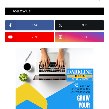
FOLLOW US
3.5k
3.1k
2.7k
1.8k