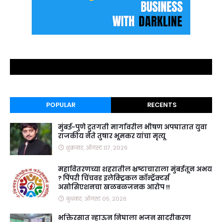
POPULAR
RECENTS
मुंबई-पुणे द्रुतगती मार्गावरील भीषण अपघातात युवा
राजकीय नेते तुषार भूमकर यांचा मृत्यू
शुक्रवार, ऑगस्ट ०७, २०२६
महावितरणच्या शहरातील भ्रष्टाचाराला मुंबईतून अभय
? पिंपरी चिंचवड इलेक्ट्रिकल कॉन्ट्रॅक्टर्स
असोसिएशनचा खळबळजनक आरोप !!
बुधवार, ऑगस्ट ०५, २०२६
भक्तिरसात न्हाऊन निघाला भजन सादरीकरण