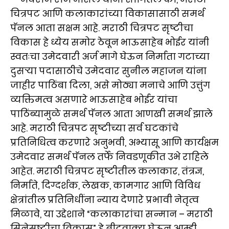
चित्रपट आणि कलाकारांच्या विकासासाठी समर्थ
पॅनल आता सक्षम आहे. मराठी चित्रपट सृष्टीचा
विकास हे ध्येय समोर ठेवून भाऊसाहेब भोईर यांनी
स्वतःचा उमेदवारी अर्ज मागे घेऊन निर्माता गटाच्या
दुसऱ्या पदासाठीचे उमेदवार सुनील महाजन यांना
जाहीर पाठिंबा दिला, असे मोठ्या मनाचे आणि उत्तुंग
व्यक्तिमत्व असणारे भाऊसाहेब भोईर यांचा
पाठिंब्यामुळे समर्थ पॅनल आता आणखी समर्थ झाले
आहे. मराठी चित्रपट सृष्टीच्या सर्व घटकांचे
प्रतिनिधित्व करणारे अनुभवी, अभ्यासू आणि कार्यक्षम
उमेदवार समर्थ पॅनल तर्फे निवडणूकीत उभे राहिले
आहेत. मराठी चित्रपट सृष्टीतील कलाकार, तंत्रज्ञ,
निर्माते, दिग्दर्शक, लेखक, कामगार आणि विविध
क्षेत्रांतील प्रतिनिधींना न्याय देणारे प्रभावी नेतृत्व
मिळावे, या उद्देशाने “कलाकारांचा सन्मान – मराठी
सिनेसृष्टीचा विकास” हे ब्रीदवाक्य घेऊन आम्ही