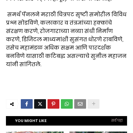
समर्थ पॅनलने मराठी चित्रपट सृष्टी समोरील विविध
प्रश्न सोडविणे, कलाकार व तंत्रज्ञांच्या हक्कांचे
संरक्षण करणे, रोजगाराच्या नव्या संधी निर्माण
करणे, डिजिटल माध्यमांशी सुसंगत धोरणे राबविणे,
तसेच महामंडळ अधिक सक्षम आणि पारदर्शक
बनविणे यासाठी कटिबद्ध असल्याचे सुनील महाजन
यांनी सांगितले.
YOU MIGHT LIKE
सर्व पहा