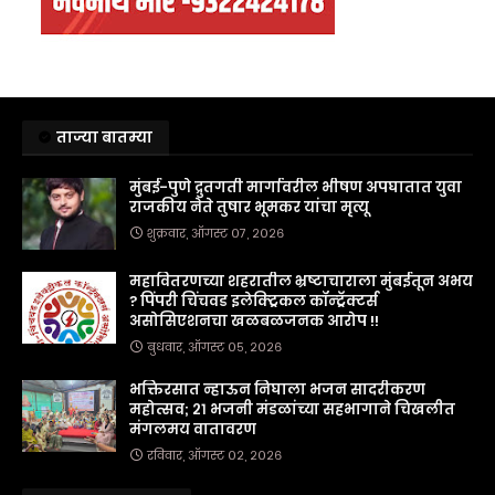
ताज्या बातम्या
मुंबई-पुणे द्रुतगती मार्गावरील भीषण अपघातात युवा
राजकीय नेते तुषार भूमकर यांचा मृत्यू
शुक्रवार, ऑगस्ट ०७, २०२६
महावितरणच्या शहरातील भ्रष्टाचाराला मुंबईतून अभय
? पिंपरी चिंचवड इलेक्ट्रिकल कॉन्ट्रॅक्टर्स
असोसिएशनचा खळबळजनक आरोप !!
बुधवार, ऑगस्ट ०५, २०२६
भक्तिरसात न्हाऊन निघाला भजन सादरीकरण
महोत्सव; २१ भजनी मंडळांच्या सहभागाने चिखलीत
मंगलमय वातावरण
रविवार, ऑगस्ट ०२, २०२६