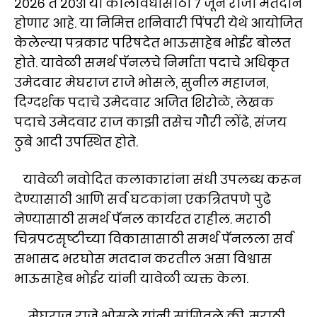
२०२६ ते २०३१ या कालावधीसाठी ७ जून रोजी मतदान
होणार आहे. या निमित्त शनिवारी पिंपरी येथे आयोजित
केलेल्या पत्रकार परिषदेत भाऊसाहेब भोईर बोलत
होते. यावेळी समर्थ पॅनलचे निर्माता पदाचे अधिकृत
उमेदवार मेघराज राजे भोसले, सुनील महाजन,
दिग्दर्शक पदाचे उमेदवार अजित शिरोळे, लेखक
पदाचे उमेदवार राज काझी तसेच गौरी लोंढे, संजय
ठुबे आदी उपस्थित होते.
यावेळी नवोदित कलाकारांना संधी उपलब्ध करून
देण्यासाठी आणि सर्व घटकांना एकत्रितपणे पुढे
नेण्यासाठी समर्थ पॅनल कार्यरत राहील. मराठी
चित्रपटसृष्टीच्या विकासासाठी समर्थ पॅनलला सर्व
सभासद भरघोस मतदान करतील असा विश्वास
भाऊसाहेब भोईर यांनी यावेळी व्यक्त केला.
मेघराज राजे भोसले यांनी सांगितले की, मराठी