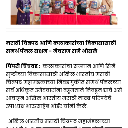
मराठी चित्रपट आणि कलाकारांच्या विकासासाठी
समर्थ पॅनल सक्षम - मेघराज राजे भोसले
पिंपरी चिंचवड :
कलाकारांचा सन्मान आणि सिने
सृष्टीच्या विकासासाठी अखिल भारतीय मराठी
चित्रपट महामंडळाच्या निवडणुकीत समर्थ पॅनलच्या
सर्व अधिकृत उमेदवारांना बहुमताने निवडून द्यावे असे
आवाहन अखिल भारतीय मराठी नाट्य परिषदेचे
उपाध्यक्ष भाऊसाहेब भोईर यांनी केले.
अखिल भारतीय मराठी चित्रपट महामंडळाच्या