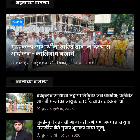
महत्वाच्या बातम्या
pune
गृहप्रकल्प लाभार्थींना त्वरित ताबा न दिल्यास
आंदोलन - काशिनाथ नखाते.
क्रांतीकुमार कडुलकर
शनिवार, ऑगस्ट ०८, २०२६
कामाच्या बातम्या
घरकुलवासीयांचा महापालिकेवर जनआक्रोश; प्रलंबित
नागरी प्रश्नांवर आयुक्त कार्यालयावर धडक मोर्चा
बुधवार, जुलै १५, २०२६
मुंबई-पुणे द्रुतगती मार्गावरील भीषण अपघातात युवा
राजकीय नेते तुषार भूमकर यांचा मृत्यू
शुक्रवार, ऑगस्ट ०७, २०२६