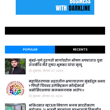
POPULAR
RECENTS
मुंबई-पुणे द्रुतगती मार्गावरील भीषण अपघातात युवा
राजकीय नेते तुषार भूमकर यांचा मृत्यू
शुक्रवार, ऑगस्ट ०७, २०२६
महावितरणच्या शहरातील भ्रष्टाचाराला मुंबईतून अभय
? पिंपरी चिंचवड इलेक्ट्रिकल कॉन्ट्रॅक्टर्स
असोसिएशनचा खळबळजनक आरोप !!
बुधवार, ऑगस्ट ०५, २०२६
भक्तिरसात न्हाऊन निघाला भजन सादरीकरण
महोत्सव; २१ भजनी मंडळांच्या सहभागाने चिखलीत