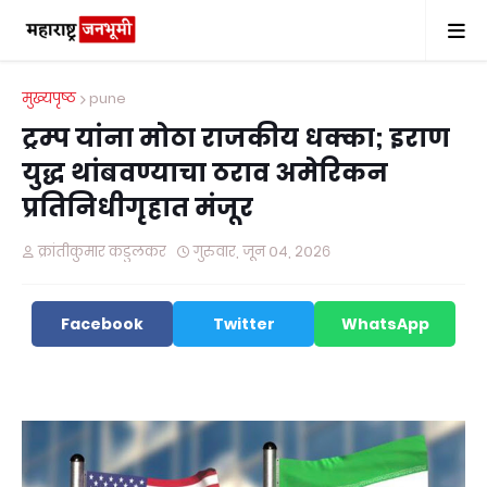
मुख्यपृष्ठ
pune
ट्रम्प यांना मोठा राजकीय धक्का; इराण
युद्ध थांबवण्याचा ठराव अमेरिकन
प्रतिनिधीगृहात मंजूर
क्रांतीकुमार कडुलकर
गुरुवार, जून ०४, २०२६
Facebook
Twitter
WhatsApp