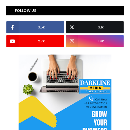
FOLLOW US
3.5k
3.1k
2.7k
1.8k