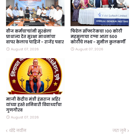
वीज कर्मचाऱ्यांनी सुरक्षेला
फिडेल सॉफ्टटेकचा १०० कोटी
प्राधान्य देत सुरक्षा साधनांचा
महसुलाचा टप्पा आता ५००
वापर केलाच पाहिजे - राजेंद्र पवार
कोटींचे लक्ष्य - सुनील कुलकर्णी
August 07, 2026
August 07, 2026
माजी केंद्रीय मंत्री हंसराज अहिर
यांच्या हस्ते शनिवारी विद्यार्थ्यांचा
गुणगौरव
August 07, 2026
थोडे नवीन
जरा जुने