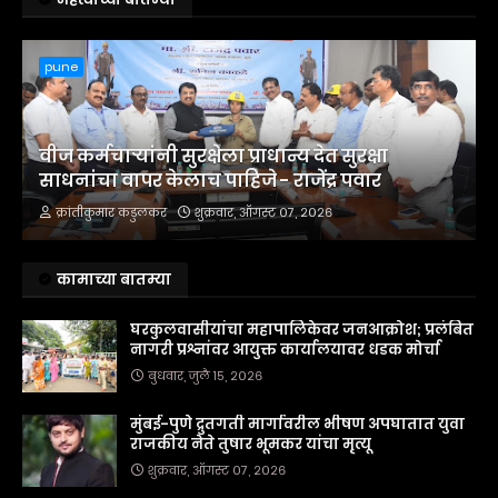
pune
वीज कर्मचाऱ्यांनी सुरक्षेला प्राधान्य देत सुरक्षा
साधनांचा वापर केलाच पाहिजे - राजेंद्र पवार
क्रांतीकुमार कडुलकर
शुक्रवार, ऑगस्ट ०७, २०२६
कामाच्या बातम्या
घरकुलवासीयांचा महापालिकेवर जनआक्रोश; प्रलंबित
नागरी प्रश्नांवर आयुक्त कार्यालयावर धडक मोर्चा
बुधवार, जुलै १५, २०२६
मुंबई-पुणे द्रुतगती मार्गावरील भीषण अपघातात युवा
राजकीय नेते तुषार भूमकर यांचा मृत्यू
शुक्रवार, ऑगस्ट ०७, २०२६