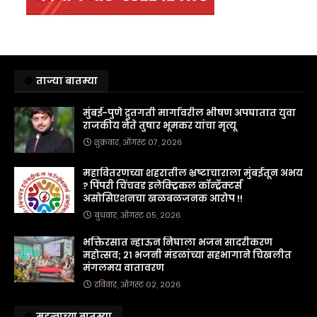
ताज्या बातम्या
मुंबई-पुणे द्रुतगती मार्गावरील भीषण अपघातात युवा
राजकीय नेते तुषार भूमकर यांचा मृत्यू
शुक्रवार, ऑगस्ट ०७, २०२६
महावितरणच्या शहरातील भ्रष्टाचाराला मुंबईतून अभय
? पिंपरी चिंचवड इलेक्ट्रिकल कॉन्ट्रॅक्टर्स
असोसिएशनचा खळबळजनक आरोप !!
बुधवार, ऑगस्ट ०५, २०२६
भक्तिरसात न्हाऊन निघाला भजन सादरीकरण
महोत्सव; २१ भजनी मंडळांच्या सहभागाने चिखलीत
मंगलमय वातावरण
रविवार, ऑगस्ट ०२, २०२६
महत्वाच्या बातम्या