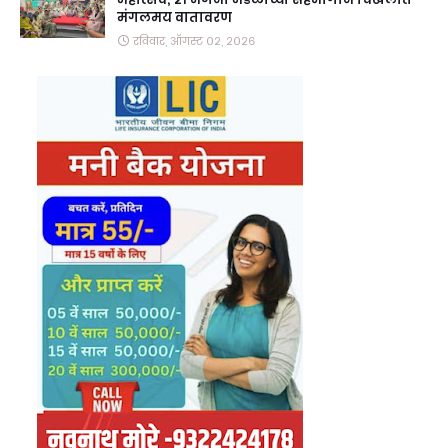
मंगलमय वातावरण
रविवार, ऑगस्ट ०२, २०२६