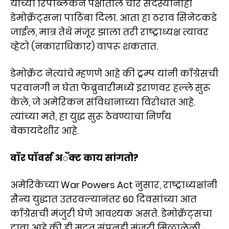
यांच्या रिपब्लिकन पक्षातील चार सदस्यांनीही
डेमोक्रॅट्सना पाठिंबा दिला. आता हा ठराव सिनेटकडे
जाईल, मात्र तेथे मंजूर झाला तरी राष्ट्राध्यक्ष त्यावर
व्हेटो (नकाराधिकार) वापरू शकतात.
डेमोक्रॅट नेत्यांचे म्हणणे आहे की ट्रम्प यांनी काँग्रेसची
परवानगी न घेता फेब्रुवारीमध्ये इराणवर हल्ले सुरू
केले, जे अमेरिकन संविधानाच्या विरोधात आहे.
त्यांच्या मते, हा युद्ध सुरू ठेवण्याचा निर्णय
बेकायदेशीर आहे.
वॉर पॉवर्स अॅक्ट काय सांगतो?
अमेरिकेच्या War Powers Act नुसार, राष्ट्राध्यक्षांनी
सैन्य युद्धात उतरवल्यानंतर 60 दिवसांच्या आत
काँग्रेसची मंजुरी घेणे आवश्यक असते. डेमोक्रॅट्सचा
दावा आहे की ही मुदत संपूनही मंजुरी मिळालेली