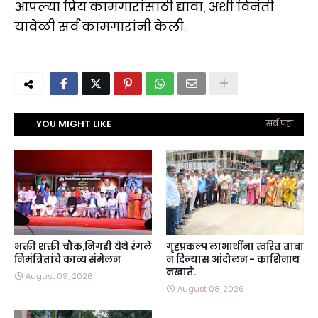
आपल्या प्रिय कामगारांसाठी द्यावा, अशी विनंती
यावेळी सर्व कामगारांनी केली.
YOU MIGHT LIKE
सर्व पहा
भक्ती शक्ती चौक,निगडी येथे रंगले
गृहप्रकल्प लाभार्थींना त्वरित ताबा
निमंत्रितांचे काव्य संमेलन
न दिल्यास आंदोलन - काशिनाथ
नखाते.
August 09, 2026
August 08, 2026