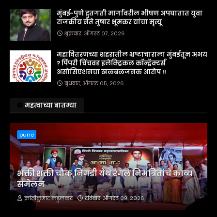
मुंबई-पुणे द्रुतगती मार्गावरील भीषण अपघातात युवा
राजकीय नेते तुषार भूमकर यांचा मृत्यू
शुक्रवार, ऑगस्ट ०७, २०२६
महावितरणच्या शहरातील भ्रष्टाचाराला मुंबईतून अभय
? पिंपरी चिंचवड इलेक्ट्रिकल कॉन्ट्रॅक्टर्स
असोसिएशनचा खळबळजनक आरोप !!
बुधवार, ऑगस्ट ०५, २०२६
महत्वाच्या बातम्या
pune
भक्ती शक्ती चौक,निगडी येथे रंगले निमंत्रितांचे काव्य
संमेलन
क्रांतीकुमार कडुलकर
रविवार, ऑगस्ट ०९, २०२६