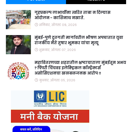
गृहप्रकल्प लाभार्थींना त्वरित ताबा न दिल्यास
आंदोलन - काशिनाथ नखाते.
शनिवार, ऑगस्ट ०८, २०२६
मुंबई-पुणे द्रुतगती मार्गावरील भीषण अपघातात युवा
राजकीय नेते तुषार भूमकर यांचा मृत्यू
शुक्रवार, ऑगस्ट ०७, २०२६
महावितरणच्या शहरातील भ्रष्टाचाराला मुंबईतून अभय
? पिंपरी चिंचवड इलेक्ट्रिकल कॉन्ट्रॅक्टर्स
असोसिएशनचा खळबळजनक आरोप !!
बुधवार, ऑगस्ट ०५, २०२६