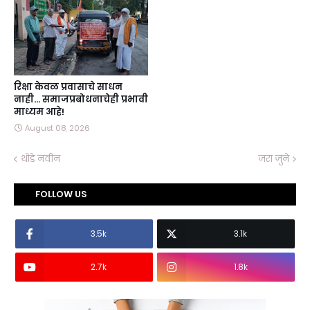
रिक्षा केवळ प्रवासाचे साधन
नाही… समाजप्रबोधनाचेही प्रभावी
माध्यम आहे!
August 08, 2026
थोडे नवीन
जरा जुने
FOLLOW US
3.5k
3.1k
2.7k
1.8k