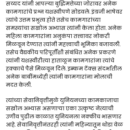
सय्यद यांनी आपल्या बुद्धिमत्तेच्या जोरावर अनेक
कामगारांचे प्रश्न यशस्वीपणे सोडवले. इंग्रजी भाषेवर
त्यांचे उत्तम प्रभुत्व होते तसेच कामगारांच्या
समस्यांचा सखोल अभ्यास त्यांनी केला होता. अनेक
महिला कामगारांना अनुकंपा तत्त्वावर नोकरी
मिळवून देण्यात त्यांनी महत्त्वाची भूमिका बजावली.
तसेच वैद्यकीय परिपूर्तीशी संबंधित अनेक प्रकरणे
त्यांनी यशस्वीरीत्या हाताळून कामगारांना त्यांचे
हक्काचे पैसे मिळवून दिले. इन्कम टॅक्स संदर्भातील
अनेक बाबींमध्येही त्यांनी कामगारांना मोलाची
मदत केली.
त्यांच्या सेवानिवृत्तीमुळे युनियनच्या कामकाजाचा
सखोल अभ्यास असणाऱ्या एका उत्कृष्ट नेत्याची
उणीव पुढील काळात युनियनला नक्कीच भासणार
आहे. सेवानिवृत्तीनंतरही त्यांनी महिन्यातून थोडा वेळ